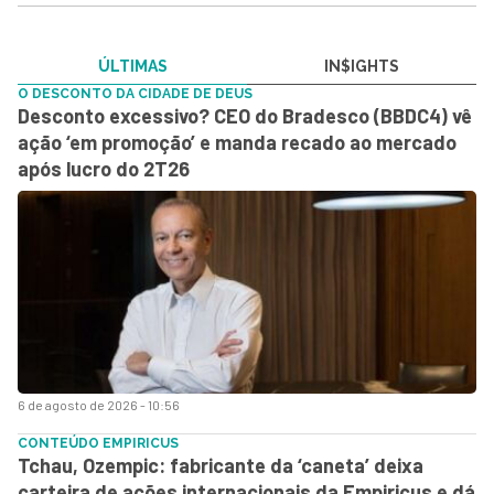
ÚLTIMAS
IN$IGHTS
O DESCONTO DA CIDADE DE DEUS
Desconto excessivo? CEO do Bradesco (BBDC4) vê
ação ‘em promoção’ e manda recado ao mercado
após lucro do 2T26
6 de agosto de 2026 - 10:56
CONTEÚDO EMPIRICUS
Tchau, Ozempic: fabricante da ‘caneta’ deixa
carteira de ações internacionais da Empiricus e dá