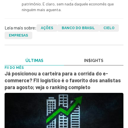
patrimônio. E claro, sem nada daquele economês que
ninguém mais aguenta.
Leia mais sobre:
AÇÕES
BANCO DO BRASIL
CIELO
EMPRESAS
ÚLTIMAS
IN$IGHTS
FII DO MÊS
Já posicionou a carteira para a corrida do e-
commerce? FII logístico é o favorito dos analistas
para agosto; veja o ranking completo