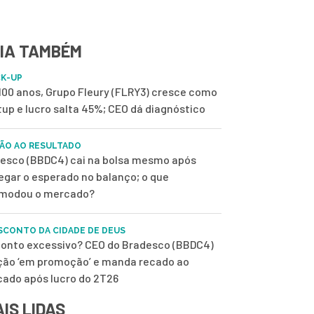
IA TAMBÉM
K-UP
100 anos, Grupo Fleury (FLRY3) cresce como
tup e lucro salta 45%; CEO dá diagnóstico
ÃO AO RESULTADO
esco (BBDC4) cai na bolsa mesmo após
egar o esperado no balanço; o que
modou o mercado?
SCONTO DA CIDADE DE DEUS
onto excessivo? CEO do Bradesco (BBDC4)
ção ‘em promoção’ e manda recado ao
ado após lucro do 2T26
IS LIDAS