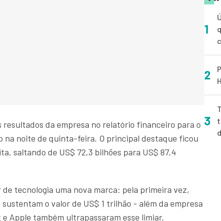
Ú
1
q
P
2
H
T
3
t
 resultados da empresa no relatório financeiro para o
 na noite de quinta-feira. O principal destaque ficou
ta, saltando de US$ 72,3 bilhões para US$ 87,4
 de tecnologia uma nova marca: pela primeira vez,
ustentam o valor de US$ 1 trilhão - além da empresa
t e Apple também ultrapassaram esse limiar.