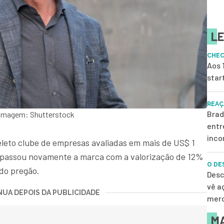
LE
CHEC
Aos 
star
REAÇ
Brad
- Imagem: Shutterstock
entr
inco
eleto clube de empresas avaliadas em mais de US$ 1
trapassou novamente a marca com a valorização de 12%
O DE
do pregão.
Desc
vê a
UA DEPOIS DA PUBLICIDADE
merc
MA