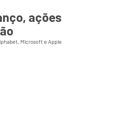
anço, ações
hão
lphabet, Microsoft e Apple