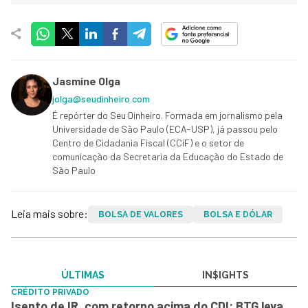
Jasmine Olga
jolga@seudinheiro.com
É repórter do Seu Dinheiro. Formada em jornalismo pela
Universidade de São Paulo (ECA-USP), já passou pelo
Centro de Cidadania Fiscal (CCiF) e o setor de
comunicação da Secretaria da Educação do Estado de
São Paulo
Leia mais sobre:
BOLSA DE VALORES
BOLSA E DÓLAR
ÚLTIMAS
IN$IGHTS
CRÉDITO PRIVADO
Isento de IR, com retorno acima do CDI: BTG leva