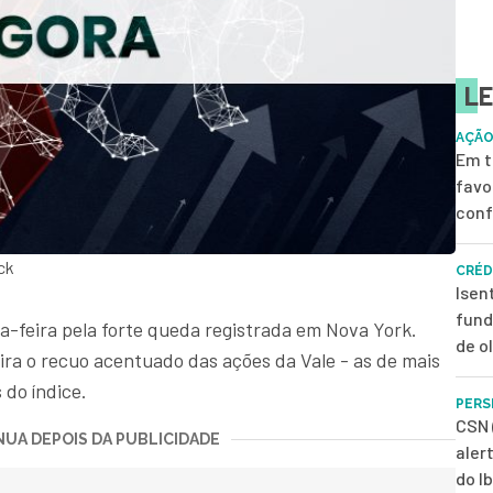
LE
AÇÃO
Em t
favo
conf
ck
CRÉD
Isen
fund
a-feira pela forte queda registrada em Nova York.
de o
ira o recuo acentuado das ações da Vale - as de mais
do índice.
PERS
CSN 
UA DEPOIS DA PUBLICIDADE
aler
do I