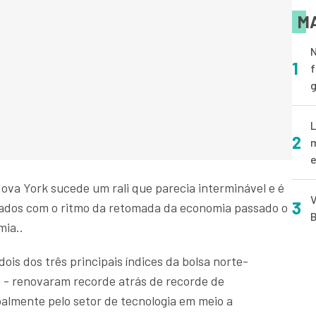
MA
N
1
f
g
L
2
m
e
va York sucede um rali que parecia interminável e é
V
3
ados com o ritmo da retomada da economia passado o
B
ia..
ois dos três principais índices da bolsa norte-
 - renovaram recorde atrás de recorde de
almente pelo setor de tecnologia em meio a