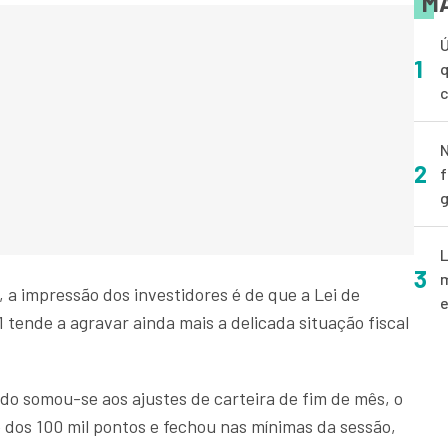
MA
Ú
1
q
N
2
f
g
L
3
m
a impressão dos investidores é de que a Lei de
e
 tende a agravar ainda mais a delicada situação fiscal
tido somou-se aos ajustes de carteira de fim de mês, o
 dos 100 mil pontos e fechou nas mínimas da sessão,