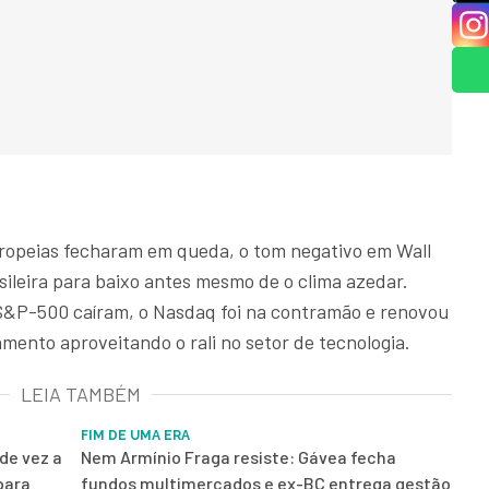
uropeias fecharam em queda, o tom negativo em Wall
sileira para baixo antes mesmo de o clima azedar.
S&P-500 caíram, o Nasdaq foi na contramão e renovou
mento aproveitando o rali no setor de tecnologia.
LEIA TAMBÉM
FIM DE UMA ERA
de vez a
Nem Armínio Fraga resiste: Gávea fecha
para
fundos multimercados e ex-BC entrega gestão