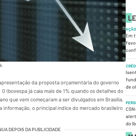
LE
AÇÃO
Em t
favo
conf
ck
CRÉD
Isen
fund
 à apresentação da proposta orçamentária do governo
de o
r. O Ibovespa já caía mais de 1% quando os detalhes do
o ano que vem começaram a ser divulgados em Brasília.
PERS
 informação, o principal índice do mercado brasileiro
CSN 
aler
do I
UA DEPOIS DA PUBLICIDADE