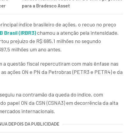
cer
para a Bradesco Asset
incipal índice brasileiro de ações, o recuo no preço
B Brasil (IRBR3)
chamou a atenção pela intensidade.
tou prejuízo de R$ 685,1 milhões no segundo
397,5 milhões um ano antes.
m a questão fiscal repercutiram com mais ênfase nas
l as ações ON e PN da Petrobras (PETR3 e PETR4) e da
, seguiu na contramão da queda do índice, com
o papel ON da CSN (CSNA3) em decorrência da alta
 mercados internacionais.
UA DEPOIS DA PUBLICIDADE