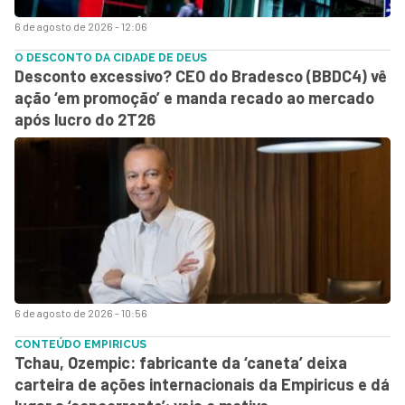
6 de agosto de 2026 - 12:06
O DESCONTO DA CIDADE DE DEUS
Desconto excessivo? CEO do Bradesco (BBDC4) vê
ação ‘em promoção’ e manda recado ao mercado
após lucro do 2T26
6 de agosto de 2026 - 10:56
CONTEÚDO EMPIRICUS
Tchau, Ozempic: fabricante da ‘caneta’ deixa
carteira de ações internacionais da Empiricus e dá