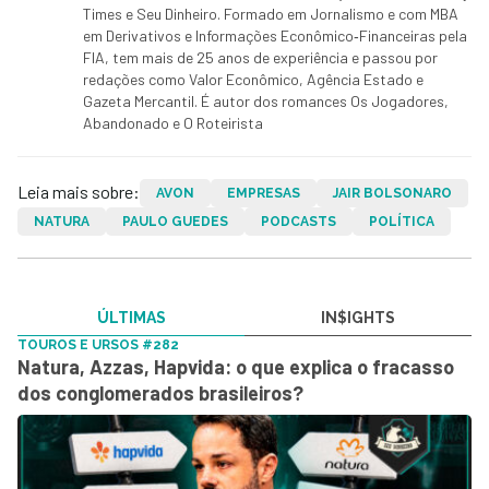
Times e Seu Dinheiro. Formado em Jornalismo e com MBA
em Derivativos e Informações Econômico‑Financeiras pela
FIA, tem mais de 25 anos de experiência e passou por
redações como Valor Econômico, Agência Estado e
Gazeta Mercantil. É autor dos romances Os Jogadores,
Abandonado e O Roteirista
Leia mais sobre:
AVON
EMPRESAS
JAIR BOLSONARO
NATURA
PAULO GUEDES
PODCASTS
POLÍTICA
ÚLTIMAS
IN$IGHTS
TOUROS E URSOS #282
Natura, Azzas, Hapvida: o que explica o fracasso
dos conglomerados brasileiros?