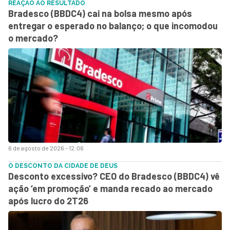
REAÇÃO AO RESULTADO
Bradesco (BBDC4) cai na bolsa mesmo após
entregar o esperado no balanço; o que incomodou
o mercado?
6 de agosto de 2026 - 12:06
O DESCONTO DA CIDADE DE DEUS
Desconto excessivo? CEO do Bradesco (BBDC4) vê
ação ‘em promoção’ e manda recado ao mercado
após lucro do 2T26