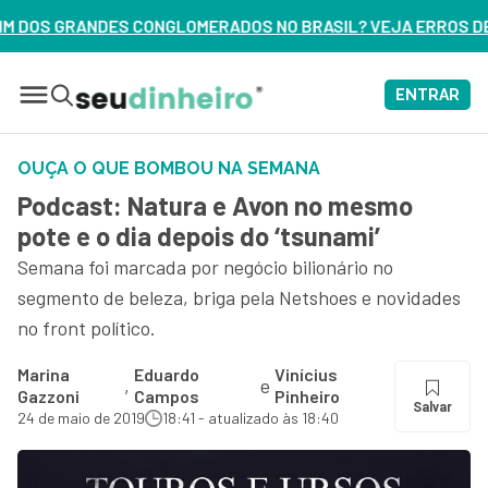
ERADOS NO BRASIL? VEJA ERROS DE 3 DELES – ASSISTA AGOR
ENTRAR
OUÇA O QUE BOMBOU NA SEMANA
Podcast: Natura e Avon no mesmo
pote e o dia depois do ‘tsunami’
Semana foi marcada por negócio bilionário no
segmento de beleza, briga pela Netshoes e novidades
no front político.
Marina
Eduardo
Vinícius
,
e
Gazzoni
Campos
Pinheiro
Salvar
24 de maio de 2019
18:41 - atualizado às 18:40