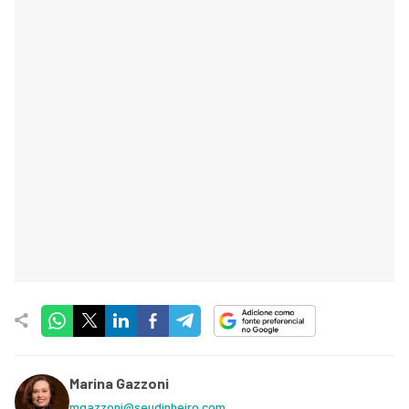
Marina Gazzoni
mgazzoni@seudinheiro.com