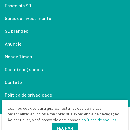
Especiais SD
Guias de investimento
SD branded
Anuncie
Money Times
Quem (não) somos
Contato
Política de privacidade
Lifestyle
Usamos cookies para guardar estatísticas de visitas,
personalizar anúncios e melhorar sua experiência de navegação.
Ao continuar, você concorda com nossas
políticas de cookies
Copyright © 2026 Seu Dinheiro. Todos os direitos reservados.
FECHAR