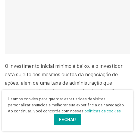
O investimento inicial mínimo é baixo, e o investidor
está sujeito aos mesmos custos da negociação de
ações, além de uma taxa de administração que
costuma ser inferior às taxas dos fundos de ações que
não são ETF.
Usamos cookies para guardar estatísticas de visitas,
personalizar anúncios e melhorar sua experiência de navegação.
Ao continuar, você concorda com nossas
políticas de cookies
As ações com maior peso no IDIV atualmente
FECHAR
pertencem a companhias dos setores financeiro -
como Itaúsa (ITSA4), Itaú Unibanco (ITUB3 E ITUB4),