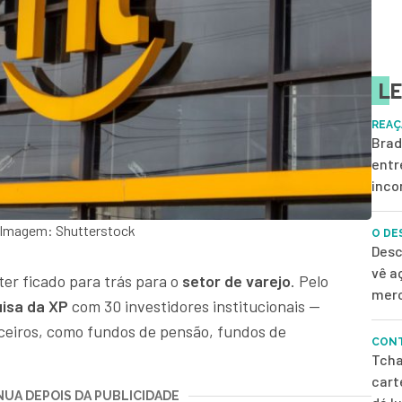
LE
REAÇ
Brad
entr
inco
- Imagem: Shutterstock
O DE
Desc
vê a
er ficado para trás para o
setor de varejo
. Pelo
merc
isa da XP
com 30 investidores institucionais —
rceiros, como fundos de pensão, fundos de
CONT
Tcha
cart
UA DEPOIS DA PUBLICIDADE