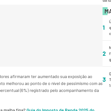
dá l
MA
Ú
1
q
N
2
f
g
Q
dores afirmaram ter aumentado sua exposição ao
3
T
nto melhorou ao ponto de o nível de pessimismo com as
 percentual (6%) registrado pelo acompanhamento da
na malha fina?
Guia do Imposto de Renda 2025 do