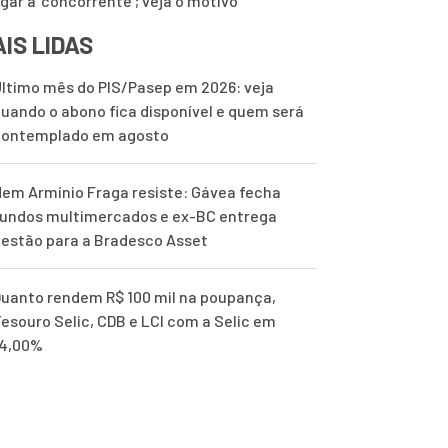
ugar a ‘concorrente’; veja o motivo
IS LIDAS
ltimo mês do PIS/Pasep em 2026: veja
uando o abono fica disponível e quem será
contemplado em agosto
em Armínio Fraga resiste: Gávea fecha
undos multimercados e ex-BC entrega
estão para a Bradesco Asset
uanto rendem R$ 100 mil na poupança,
esouro Selic, CDB e LCI com a Selic em
14,00%