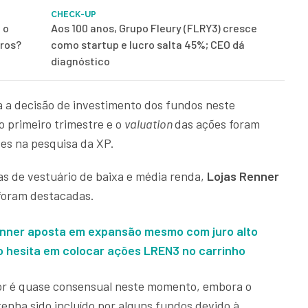
CHECK-UP
 o
Aos 100 anos, Grupo Fleury (FLRY3) cresce
iros?
como startup e lucro salta 45%; CEO dá
diagnóstico
a a decisão de investimento dos fundos neste
o primeiro trimestre e o
valuation
das ações foram
es na pesquisa da XP.
as de vestuário de baixa e média renda,
Lojas Renner
foram destacadas.
enner aposta em expansão mesmo com juro alto
 hesita em colocar ações LREN3 no carrinho
etor é quase consensual neste momento, embora o
nha sido incluído por alguns fundos devido à