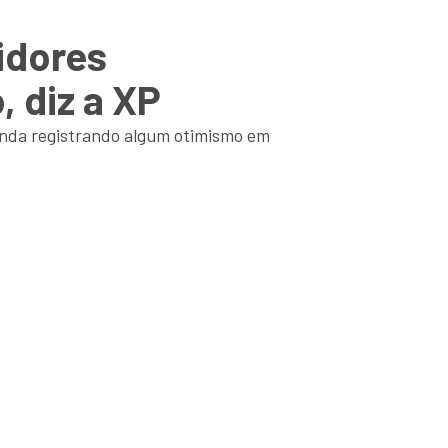
tidores
, diz a XP
enda registrando algum otimismo em