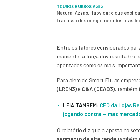
TOUROS E URSOS #282
Natura, Azzas, Hapvida: o que explica
fracasso dos conglomerados brasile
Entre os fatores considerados par
momento, a força dos resultados n
apontados como os mais important
Para além de Smart Fit, as empres
(LREN3)
e
C&A (CEAB3)
, também 
LEIA TAMBÉM:
CEO da Lojas R
jogando contra — mas mercado
O relatório diz que a aposta no s
segmento de alta renda
também te