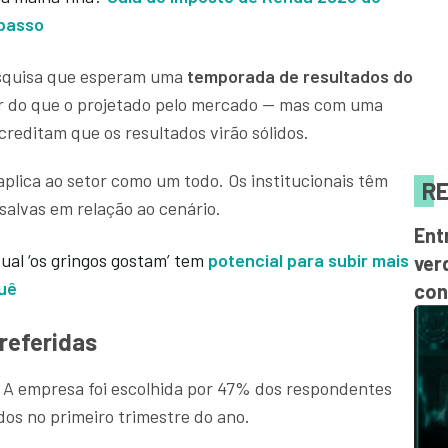
 passo
squisa que esperam uma
temporada de resultados do
r do que o projetado pelo mercado — mas com uma
creditam que os resultados virão sólidos.
aplica ao setor como um todo. Os institucionais têm
RE
salvas em relação ao cenário.
Ent
qual ‘os gringos gostam’ tem
potencial para subir mais
ver
quê
con
preferidas
. A empresa foi escolhida por 47% dos respondentes
dos no primeiro trimestre do ano.