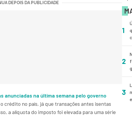
UA DEPOIS DA PUBLICIDADE
MA
Ú
1
q
N
2
f
g
L
3
m
s anunciadas na última semana pelo governo
e
crédito no país, já que transações antes isentas
so, a alíquota do imposto foi elevada para uma série