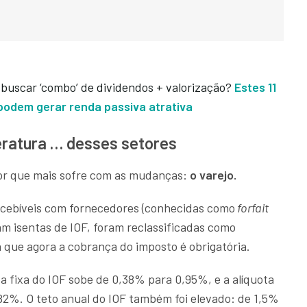
 buscar ‘combo’ de dividendos + valorização?
Estes 11
) podem gerar renda passiva atrativa
eratura … desses setores
tor que mais sofre com as mudanças:
o varejo.
ecebíveis com fornecedores (conhecidas como
forfait
am isentas de IOF, foram reclassificadas como
ca que agora a cobrança do imposto é obrigatória.
ta fixa do IOF sobe de 0,38% para 0,95%, e a alíquota
82%. O teto anual do IOF também foi elevado: de 1,5%