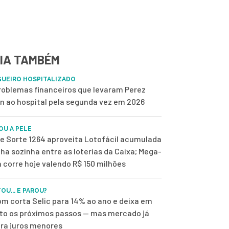
IA TAMBÉM
UEIRO HOSPITALIZADO
roblemas financeiros que levaram Perez
on ao hospital pela segunda vez em 2026
OU A PELE
de Sorte 1264 aproveita Lotofácil acumulada
ilha sozinha entre as loterias da Caixa; Mega-
 corre hoje valendo R$ 150 milhões
OU... E PAROU?
m corta Selic para 14% ao ano e deixa em
to os próximos passos — mas mercado já
ra juros menores