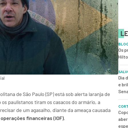
LE
BLOG
Os p
Hilt
SALV
Dia 
ial
e br
Sena
litana de São Paulo (SP) está sob alerta laranja de
os paulistanos tiram os casacos do armário, a
CORT
recisar de um agasalho, diante da ameaça causada
Copo
operações financeiras (IOF)
.
aber
espe