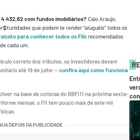
 4.432,62 com fundos imobiliários?
Caio Araujo,
or
$
tunidades que podem te render “aluguéis” todos os
gratuito para conhecer todos os FIIs
recomendados
o de cada um.
lculo correto dos tributos, os investidores devem
RE
nitário até 19 de julho —
confira aqui como funciona
Ent
ver
tiver na base de cotistas do BBFI11 na próxima sexta-
con
informe mensal, o FII tem pouco mais de sete mil
ísicas.
UA DEPOIS DA PUBLICIDADE