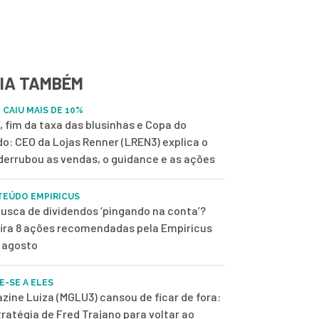
IA TAMBÉM
 CAIU MAIS DE 10%
, fim da taxa das blusinhas e Copa do
o: CEO da Lojas Renner (LREN3) explica o
derrubou as vendas, o guidance e as ações
EÚDO EMPIRICUS
usca de dividendos ‘pingando na conta’?
ira 8 ações recomendadas pela Empiricus
 agosto
E-SE A ELES
zine Luiza (MGLU3) cansou de ficar de fora:
tratégia de Fred Trajano para voltar ao