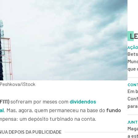
LE
AÇÃO
Bets
Mund
que 
 Peshkova/iStock
CONT
Em b
Conf
I11)
sofreram por meses com
dividendos
para
al
. Mas, agora, quem permaneceu na base do
fundo
ompensa: um depósito turbinado na conta.
JUNT
Maga
UA DEPOIS DA PUBLICIDADE
a es