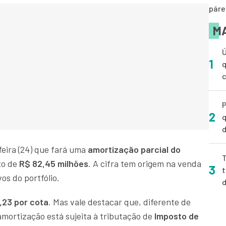
páre
MA
Ú
1
q
P
2
q
d
feira (24) que fará uma
amortização parcial do
T
o de
R$ 82,45 milhões
. A cifra tem origem na venda
3
t
vos do portfólio.
23 por cota
. Mas vale destacar que, diferente de
amortização está sujeita à tributação de
Imposto de