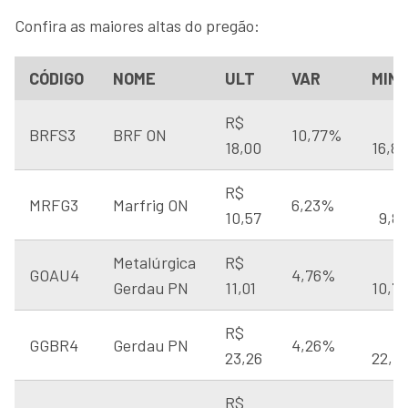
Confira as maiores altas do pregão:
CÓDIGO
NOME
ULT
VAR
MIN
R$
BRFS3
BRF ON
10,77%
18,00
16,88
R$
MRFG3
Marfrig ON
6,23%
10,57
9,8
Metalúrgica
R$
GOAU4
4,76%
Gerdau PN
11,01
10,72
R$
GGBR4
Gerdau PN
4,26%
23,26
22,7
R$