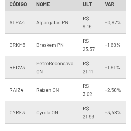
CÓDIGO
NOME
ULT
VAR
R$
ALPA4
Alpargatas PN
-0,97%
9,16
R$
BRKM5
Braskem PN
-1,68%
23,37
PetroReconcavo
R$
RECV3
-1,91%
ON
21,11
R$
RAIZ4
Raízen ON
-2,58%
3,02
R$
CYRE3
Cyrela ON
-3,48%
21,93