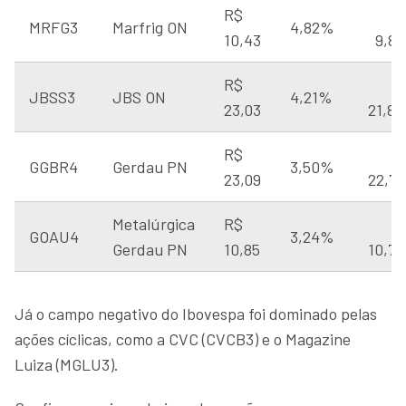
R$
MRFG3
Marfrig ON
4,82%
10,43
9,84
R$
JBSS3
JBS ON
4,21%
23,03
21,89
R$
GGBR4
Gerdau PN
3,50%
23,09
22,70
Metalúrgica
R$
GOAU4
3,24%
Gerdau PN
10,85
10,72
Já o campo negativo do Ibovespa foi dominado pelas
ações cíclicas, como a CVC (CVCB3) e o Magazine
Luiza (MGLU3).