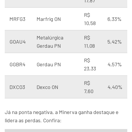
17,87
R$
MRFG3
Marfrig ON
6,33%
10,58
Metalúrgica
R$
GOAU4
5,42%
Gerdau PN
11,08
R$
GGBR4
Gerdau PN
4,57%
23,33
R$
DXCO3
Dexco ON
4,40%
7,60
Já na ponta negativa, a Minerva ganha destaque e
lidera as perdas. Confira: