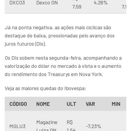
DXCO3
Dexco ON
4,26%
7,59
7,51
Já na ponta negativa, as ações mais cíclicas são
destaque de baixa, pressionadas pelo avanço dos
juros futuros (DIs).
Os DIs sobem nesta segunda-feira, acompanhando a
valorização do dólar no mercado à vista e o aumento
do rendimento dos Treasurys em Nova York.
Veja as maiores quedas do Ibovespa:
CÓDIGO
NOME
ULT
VAR
MIN
Magazine
R$
MGLU3
-7,23%
Luiza ON
1,54