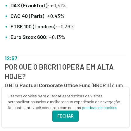
DAX (Frankfurt):
+0,41%
CAC 40 (Paris):
+0,43%
FTSE 100 (Londres):
-0,36%
Euro Stoxx 600:
+0,13%
12:57
POR QUE O BRCR11 OPERA EM ALTA
HOJE?
O
BTG Pactual Corporate Office Fund
(
BRCR11
) é um
dos destaques desta segunda-feira. Por volta das
Usamos cookies para guardar estatísticas de visitas,
12h40, o fundo imobiliário subia 5,96% e registrava a
personalizar anúncios e melhorar sua experiência de navegação.
Ao continuar, você concorda com nossas
políticas de cookies
maior alta do IFIX, a R$ 54,94.
FECHAR
O desempenho ocorre na esteira de um pagamento