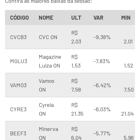
Confira as maiores baixas da sessão:
CÓDIGO
NOME
ULT
VAR
MIN
R$
CVCB3
CVC ON
-9,38%
2,03
2,01
Magazine
R$
MGLU3
-7,83%
Luiza ON
1,53
1,52
Vamos
R$
VAMO3
-6,42%
ON
7,58
7,50
Cyrela
R$
CYRE3
-6,03%
ON
21,35
21,04
Minerva
R$
BEEF3
-5,77%
ON
6,04
5,96