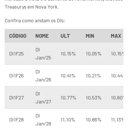
Treasurys em Nova York.
Confira como andam os DIs:
CÓDIGO
NOME
ULT
MIN
MAX
DI
DI1F25
10,15%
10,05%
10,15%
Jan/25
DI
DI1F26
10,41%
10,21%
10,44%
Jan/26
DI
DI1F27
10,77%
10,53%
10,80%
Jan/27
DI
DI1F28
11,10%
10,86%
11,13%
Jan/28