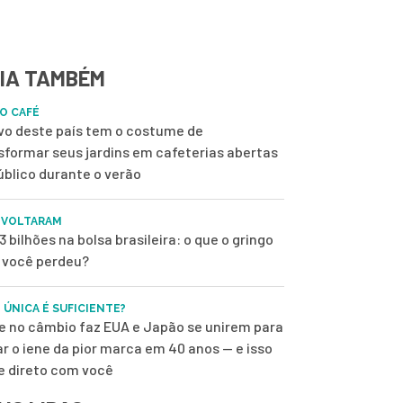
IA TAMBÉM
DO CAFÉ
vo deste país tem o costume de
sformar seus jardins em cafeterias abertas
úblico durante o verão
 VOLTARAM
3 bilhões na bolsa brasileira: o que o gringo
e você perdeu?
 ÚNICA É SUFICIENTE?
e no câmbio faz EUA e Japão se unirem para
ar o iene da pior marca em 40 anos — e isso
 direto com você