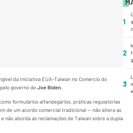
MA
Ú
1
q
N
2
f
g
L
angível da Iniciativa EUA-Taiwan no Comércio do
3
m
 pelo governo de
Joe Biden
.
e
omo formulários alfandegários, práticas regulatórias
ém de um acordo comercial tradicional — não altera as
s e não aborda as reclamações de Taiwan sobre a dupla