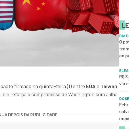
LE
DIA 
O po
tran
ao p
ELES
R$ 3,
viu 
pacto firmado na quinta-feira (1) entre
EUA
e
Taiwan
l, ele reforça o compromisso de Washington com a ilha
DOSE
Febr
salv
UA DEPOIS DA PUBLICIDADE
mexe