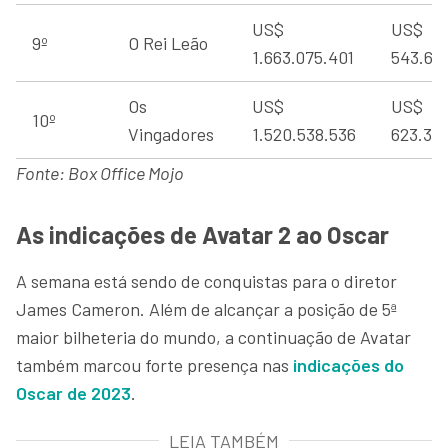
US$
US$
9º
O Rei Leão
1.663.075.401
543.63
Os
US$
US$
10º
Vingadores
1.520.538.536
623.357
Fonte: Box Office Mojo
As indicações de Avatar 2 ao Oscar
A semana está sendo de conquistas para o diretor
James Cameron. Além de alcançar a posição de 5ª
maior bilheteria do mundo, a continuação de Avatar
também marcou forte presença nas
indicações do
Oscar de 2023
.
LEIA TAMBÉM