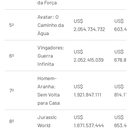
da Força
Avatar: O
US$
US$
5º
Caminho da
2.054.734.732
603.43
Água
Vingadores:
US$
US$
6º
Guerra
2.052.415.039
678.815
Infinita
Homem-
Aranha:
US$
US$
7º
Sem Volta
1.921.847.111
814.115
para Casa
Jurassic
US$
US$
8º
World
1.671.537.444
653.40