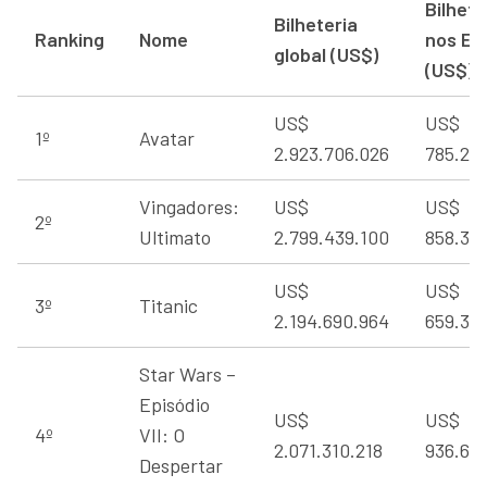
Bilhete
Bilheteria
Ranking
Nome
nos EU
global (US$)
(US$)
US$
US$
1º
Avatar
2.923.706.026
785.22
Vingadores:
US$
US$
2º
Ultimato
2.799.439.100
858.37
US$
US$
3º
Titanic
2.194.690.964
659.36
Star Wars –
Episódio
US$
US$
4º
VII: O
2.071.310.218
936.66
Despertar