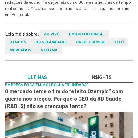
redações de economia de jornais como DCI e em agências de tempo
real como a CMA. Já passou por rádios populares e ganhou prêmio
em Portugal.
Leia mais sobre:
AO VIVO
BANCO DO BRASIL
BANCOS
BB SEGURIDADE
CREDIT SUISSE
ITAÚ
MERCADOS
NUBANK
ÚLTIMAS
IN$IGHTS
EMPRESA FOCA EM MOLÉCULA "BLINDADA"
O mercado teme o fim do “efeito Ozempic” com
guerra nos preços. Por que o CEO da RD Saúde
(RADL3) não se preocupa tanto?