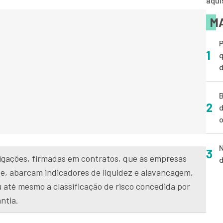
aqui
MA
P
1
q
d
B
2
d
o
N
3
igações, firmadas em contratos, que as empresas
d
e, abarcam indicadores de liquidez e alavancagem,
 até mesmo a classificação de risco concedida por
ntia.