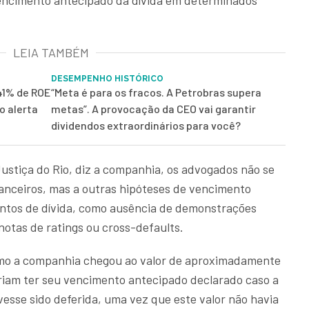
vencimento antecipado da dívida em determinados
LEIA TAMBÉM
DESEMPENHO HISTÓRICO
41% de ROE
“Meta é para os fracos. A Petrobras supera
o alerta
metas”. A provocação da CEO vai garantir
dividendos extraordinários para você?
ustiça do Rio, diz a companhia, os advogados não se
anceiros, mas a outras hipóteses de vencimento
entos de dívida, como ausência de demonstrações
notas de ratings ou cross-defaults.
mo a companhia chegou ao valor de aproximadamente
riam ter seu vencimento antecipado declarado caso a
vesse sido deferida, uma vez que este valor não havia