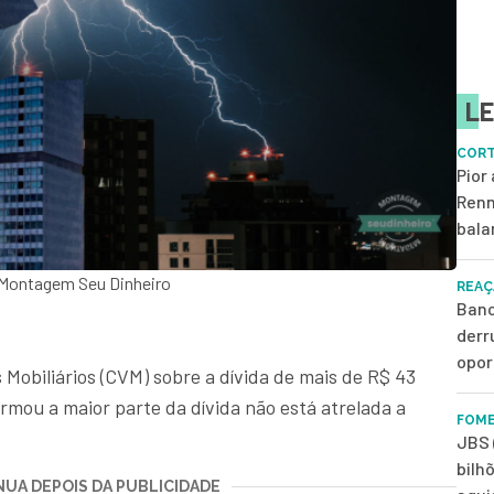
LE
CORT
Pior
Renn
bala
Montagem Seu Dinheiro
REAÇ
Banc
derr
opor
Mobiliários (CVM) sobre a dívida de mais de R$ 43
rmou a maior parte da dívida não está atrelada a
FOME
JBS 
bilh
UA DEPOIS DA PUBLICIDADE