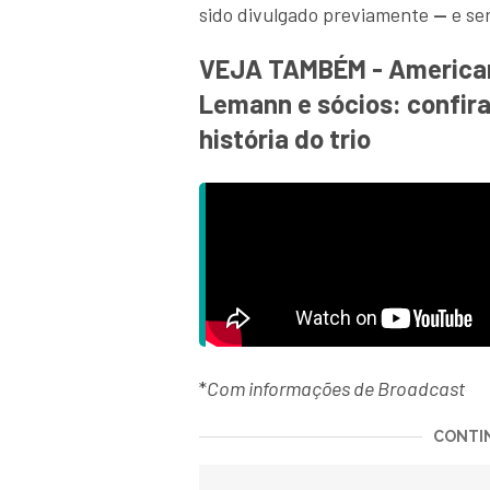
sido divulgado previamente
—
e se
VEJA TAMBÉM - Americana
Lemann e sócios: confira
história do trio
*
Com informações de Broadcast
CONTIN