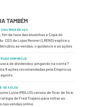
IA TAMBÉM
 CAIU MAIS DE 10%
, fim da taxa das blusinhas e Copa do
o: CEO da Lojas Renner (LREN3) explica o
derrubou as vendas, o guidance e as ações
EÚDO EMPIRICUS
usca de dividendos ‘pingando na conta’?
ira 8 ações recomendadas pela Empiricus
 agosto
E-SE A ELES
zine Luiza (MGLU3) cansou de ficar de fora:
tratégia de Fred Trajano para voltar ao
o nas vendas online