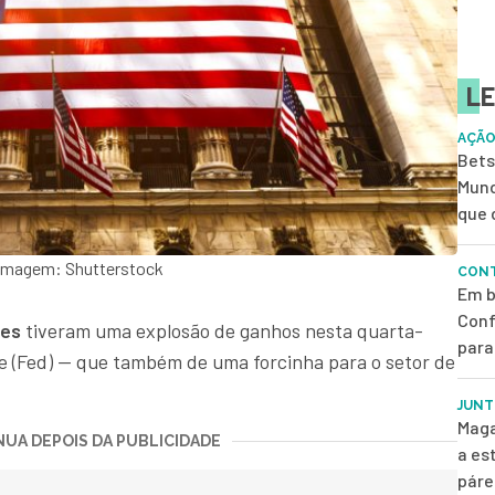
LE
AÇÃO
Bets
Mund
que 
- Imagem: Shutterstock
CONT
Em b
Conf
es
tiveram uma explosão de ganhos nesta quarta-
para
ve (Fed) — que também de uma forcinha para o setor de
JUNT
Maga
UA DEPOIS DA PUBLICIDADE
a es
páre