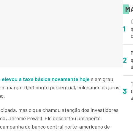
MA
Ú
1
q
P
2
q
d
 elevou a taxa básica novamente hoje
e em grau
T
em março: 0,50 ponto percentual, colocando os juros
3
t
no.
ecipada, mas o que chamou atenção dos investidores
 Fed, Jerome Powell. Ele descartou um aperto
a campanha do banco central norte-americano de