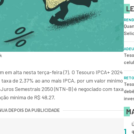
LE
REND
Quan
Seli
ADEU
Teso
k
celu
m em alta nesta terça-feira (7). O Tesouro IPCA+ 2024
RETO
 taxa de 2,37% ao ano mais IPCA, por um valor mínimo
Teso
 Juros Semestrais 2050 (NTN-B) é negociado com taxa
debê
ação mínima de R$ 48,27.
inve
MA
UA DEPOIS DA PUBLICIDADE
Ú
1
q