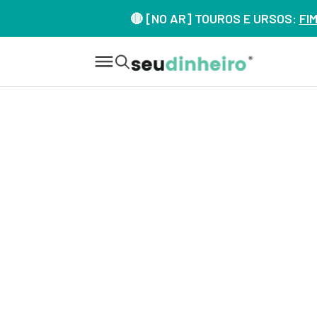
🔴 [NO AR] TOUROS E URSOS:
FI