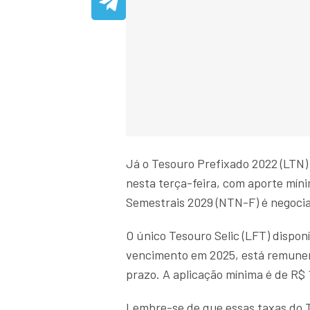
Já o Tesouro Prefixado 2022 (LTN
nesta terça-feira, com aporte mín
Semestrais 2029 (NTN-F) é negoci
O único Tesouro Selic (LFT) dispo
vencimento em 2025, está remunera
prazo. A aplicação mínima é de R$ 
Lembre-se de que essas taxas do T