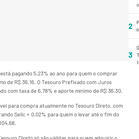
P
2
H
Q
3
T
) está pagando 5,23% ao ano para quem o comprar
imo de R$ 36,16. O Tesouro Prefixado com Juros
ado com taxa de 6,78% e aporte mínimo de R$ 36,30.
nível para compra atualmente no Tesouro Direto, com
ndo Selic + 0,02% para quem o levar até o fim do
104,68.
esouro Direto só são válidas para quem adquirir o