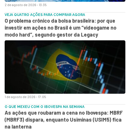
2 de agosto de 2026 - 13:35
VEJA QUATRO AÇÕES PARA COMPRAR AGORA
O problema crônico da bolsa brasileira: por que
investir em ações no Brasil é um “videogame no
modo hard”, segundo gestor da Legacy
1 de agosto de 2026 - 17:05
O QUE MEXEU COM O IBOVESPA NA SEMANA
As ações que roubaram a cena no Ibovespa: MBRF
(MBRF3) dispara, enquanto Usiminas (USIM5) fica
na lanterna