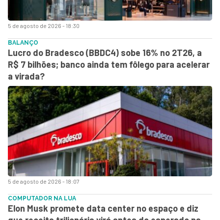
5 de agosto de 2026 - 18:30
BALANÇO
Lucro do Bradesco (BBDC4) sobe 16% no 2T26, a
R$ 7 bilhões; banco ainda tem fôlego para acelerar
a virada?
5 de agosto de 2026 - 18:07
COMPUTADOR NA LUA
Elon Musk promete data center no espaço e diz
que receita trilionária virá antes do esperado na