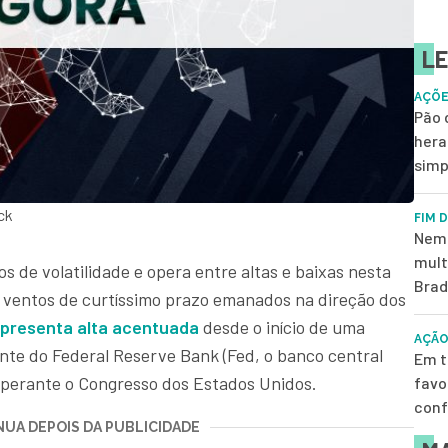
LE
AÇÕE
Pão 
hera
simp
ck
FIM 
Nem 
mult
s de volatilidade e opera entre altas e baixas nesta
Brad
s ventos de curtíssimo prazo emanados na direção dos
apresenta alta acentuada
desde o início de uma
AÇÃO
nte do Federal Reserve Bank (Fed, o banco central
Em t
 perante o Congresso dos Estados Unidos.
favo
conf
UA DEPOIS DA PUBLICIDADE