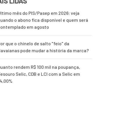
IS LIDAS
ltimo mês do PIS/Pasep em 2026: veja
uando o abono fica disponível e quem será
contemplado em agosto
or que o chinelo de salto "feio" da
avaianas pode mudar a história da marca?
uanto rendem R$ 100 mil na poupança,
esouro Selic, CDB e LCI com a Selic em
14,00%