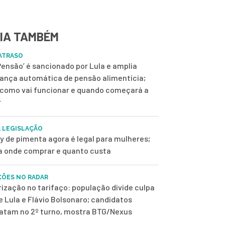
IA TAMBÉM
ATRASO
 Pensão’ é sancionado por Lula e amplia
ança automática de pensão alimentícia;
 como vai funcionar e quando começará a
r
 LEGISLAÇÃO
y de pimenta agora é legal para mulheres;
a onde comprar e quanto custa
ÇÕES NO RADAR
rização no tarifaço: população divide culpa
e Lula e Flávio Bolsonaro; candidatos
tam no 2º turno, mostra BTG/Nexus