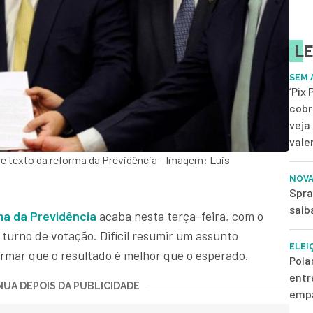
LE
SEM 
‘Pix
cobr
veja
vale
e texto da reforma da Previdência - Imagem: Luis
NOVA
Spra
saib
ma da Previdência
acaba nesta terça-feira, com o
turno de votação. Difícil resumir um assunto
ELEI
rmar que o resultado é melhor que o esperado.
Pola
entr
UA DEPOIS DA PUBLICIDADE
empa