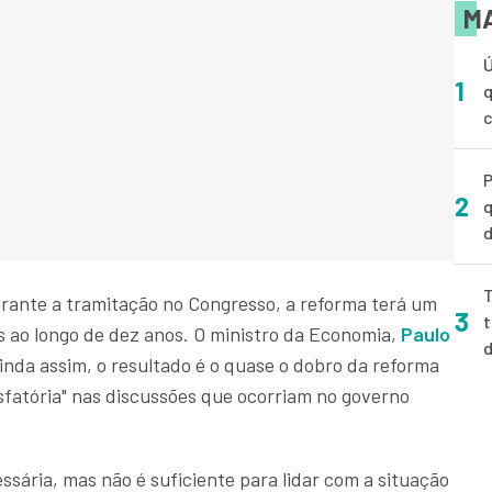
MA
Ú
1
q
P
2
q
d
T
rante a tramitação no Congresso, a reforma terá um
3
t
s ao longo de dez anos. O ministro da Economia,
Paulo
 ainda assim, o resultado é o quase o dobro da reforma
sfatória" nas discussões que ocorriam no governo
sária, mas não é suficiente para lidar com a situação