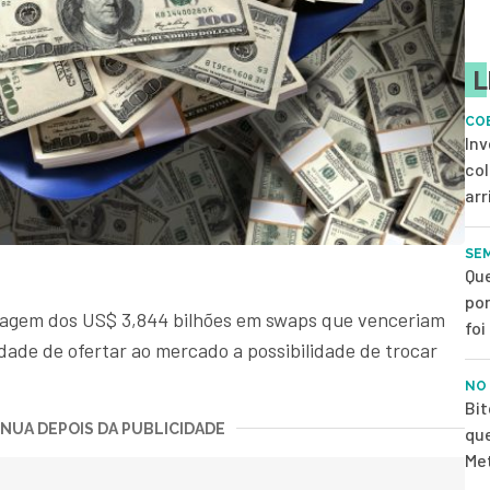
L
CO
Inv
col
arr
SE
Que
pon
olagem dos US$ 3,844 bilhões em swaps que venceriam
foi
ade de ofertar ao mercado a possibilidade de trocar
NO
Bi
NUA DEPOIS DA PUBLICIDADE
qu
Met