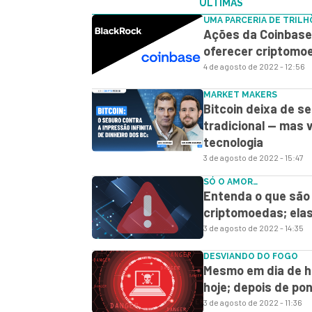
ÚLTIMAS
UMA PARCERIA DE TRILH
Ações da Coinbase 
oferecer criptomo
4 de agosto de 2022 - 12:56
MARKET MAKERS
Bitcoin deixa de s
tradicional — mas 
tecnologia
3 de agosto de 2022 - 15:47
SÓ O AMOR…
Entenda o que são 
criptomoedas; elas
3 de agosto de 2022 - 14:35
DESVIANDO DO FOGO
Mesmo em dia de ha
hoje; depois de pon
3 de agosto de 2022 - 11:36