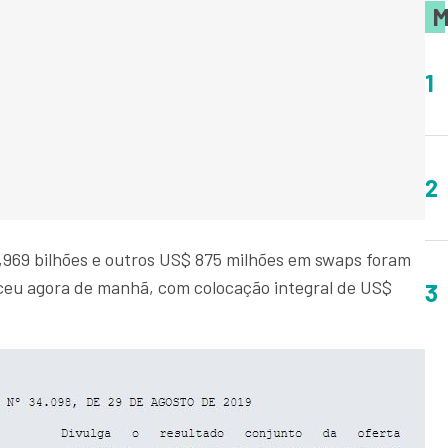
M
1
2
2,969 bilhões e outros US$ 875 milhões em swaps foram
ceu agora de manhã, com colocação integral de US$
3