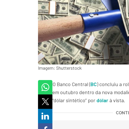
Imagem: Shutterstock
O Banco Central (
BC
) concluiu a r
em outubro dentro da nova modalid
“dólar sintético” por
dólar
à vista.
CONTI