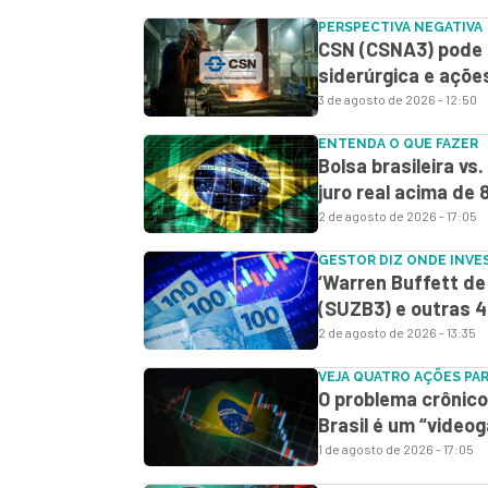
PERSPECTIVA NEGATIVA
CSN (CSNA3) pode d
siderúrgica e açõe
3 de agosto de 2026 - 12:50
ENTENDA O QUE FAZER
Bolsa brasileira vs
juro real acima de 
2 de agosto de 2026 - 17:05
GESTOR DIZ ONDE INVE
‘Warren Buffett d
(SUZB3) e outras 4
2 de agosto de 2026 - 13:35
VEJA QUATRO AÇÕES PA
O problema crônico 
Brasil é um “vide
1 de agosto de 2026 - 17:05