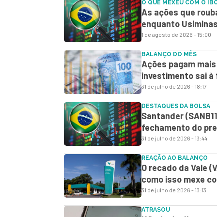
O QUE MEXEU COM O IB
As ações que roub
enquanto Usiminas 
1 de agosto de 2026 - 15:00
BALANÇO DO MÊS
Ações pagam mais q
investimento sai à
31 de julho de 2026 - 18:17
DESTAQUES DA BOLSA
Santander (SANB11)
fechamento do preg
31 de julho de 2026 - 13:44
REAÇÃO AO BALANÇO
O recado da Vale (
como isso mexe co
31 de julho de 2026 - 13:13
ATRASOU