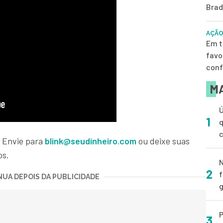
Brad
AÇÃO
Em t
favo
conf
MA
Ú
1
q
 Envie para
blink@seudinheiro.com
ou deixe suas
os.
N
2
f
UA DEPOIS DA PUBLICIDADE
g
P
3