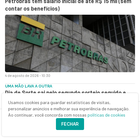
Petrobras tem salário inicial de até R$ 15 mil (sem
contar os benefícios)
4 de agosto de 2026 - 10:30
UMA MÃO LAVA A OUTRA
Dia de Sorte sai pelo segundo sorteio seguido e
limpa a barra da Lotofácil; Mega-Sena promete
Usamos cookies para guardar estatísticas de visitas,
prêmio de R$ 135 milhões hoje
personalizar anúncios e melhorar sua experiência de navegação.
Ao continuar, você concorda com nossas
políticas de cookies
FECHAR