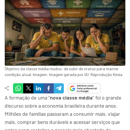
Objetivo da classe média mudou: de subir de status para manter
condição atual. Imagem: Imagem gerada por IA/ Reprodução Kinea
A formação de uma “
nova classe média
” foi o grande
discurso sobre a economia brasileira durante anos.
Milhões de famílias passaram a consumir mais, viajar
mais, comprar bens duráveis e acessar serviços que
antes eram restritos a parcela mais abastada da