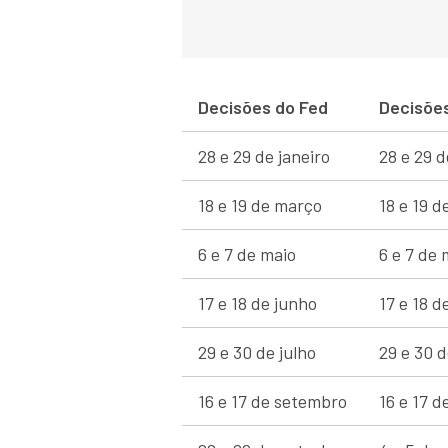
Decisões do Fed
Decisõe
28 e 29 de janeiro
28 e 29 d
18 e 19 de março
18 e 19 
6 e 7 de maio
6 e 7 de 
17 e 18 de junho
17 e 18 d
29 e 30 de julho
29 e 30 d
16 e 17 de setembro
16 e 17 