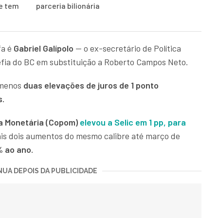
 e tem
parceria bilionária
fa é
Gabriel Galípolo
— o ex-secretário de Política
efia do BC em substituição a Roberto Campos Neto.
 menos
duas elevações de juros de 1 ponto
s.
ca Monetária (Copom)
elevou a Selic em 1 pp, para
mais dois aumentos do mesmo calibre até março de
% ao ano.
UA DEPOIS DA PUBLICIDADE