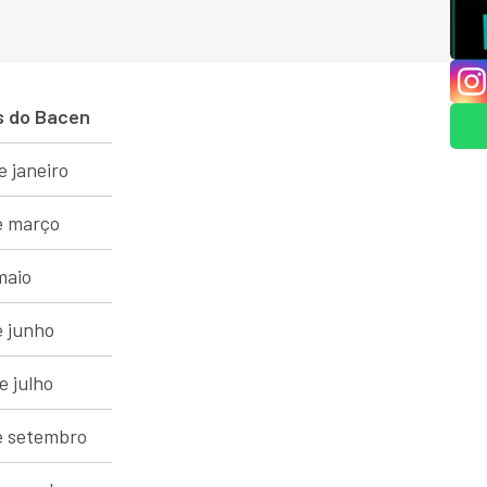
s do Bacen
e janeiro
de março
maio
e junho
e julho
de setembro