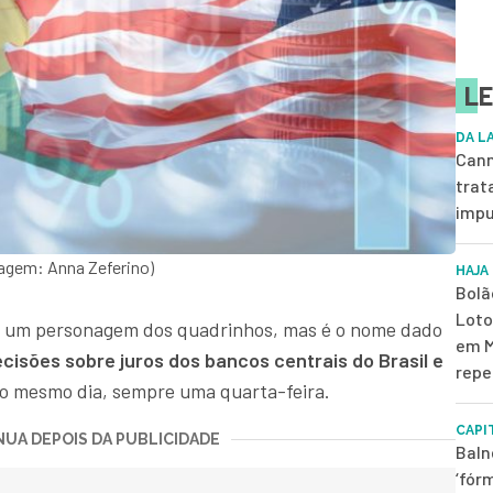
LE
DA L
Cann
trat
impu
agem: Anna Zeferino)
HAJA
Bolã
Loto
 um personagem dos quadrinhos, mas é o nome dado
em M
cisões sobre juros dos bancos centrais do Brasil e
repe
o mesmo dia, sempre uma quarta-feira.
CAPI
UA DEPOIS DA PUBLICIDADE
Baln
‘fór