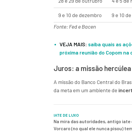
28 e 29 de outrubro
4 e 5 de
9 e 10 de dezembro
9 e 10 d
Fonte: Fed e Bacen
VEJA MAIS:
saiba quais as açõ
próxima reunião do Copom na q
Juros: a missão hercúlea
A missão do Banco Central do Brasi
da meta em um ambiente de
incer
IATE DE LUXO
Na mira das autoridades, antigo iate 
Vorcaro (no qual ele nunca pisou) te