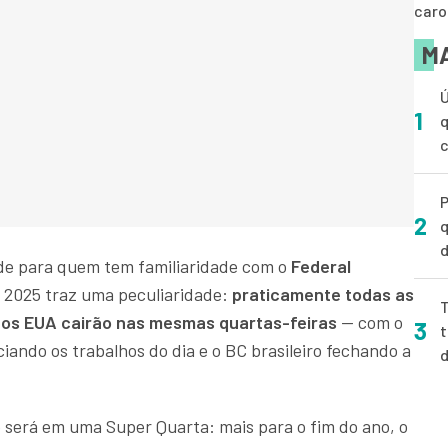
caro
MA
Ú
1
q
P
2
q
d
ade para quem tem familiaridade com o
Federal
s 2025 traz uma peculiaridade:
praticamente todas as
T
 nos EUA cairão nas mesmas quartas-feiras
— com o
3
t
iando os trabalhos do dia e o BC brasileiro fechando a
será em uma Super Quarta: mais para o fim do ano, o