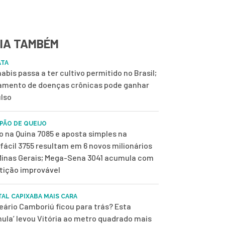
IA TAMBÉM
ATA
abis passa a ter cultivo permitido no Brasil;
amento de doenças crônicas pode ganhar
lso
 PÃO DE QUEIJO
o na Quina 7085 e aposta simples na
fácil 3755 resultam em 6 novos milionários
inas Gerais; Mega-Sena 3041 acumula com
tição improvável
TAL CAPIXABA MAIS CARA
eário Camboriú ficou para trás? Esta
mula’ levou Vitória ao metro quadrado mais