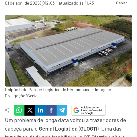
01 de abril de 2025
12:03 - atualizado às 11:43
Salvar
Galpão B do Parque Logístico de Pernambuco. - Imagem:
Divulgação/Genial
Um problema de longa data voltou a trazer dores de
cabeça para o
Genial Logística
(
GLOG11
). Uma das
inquilinas
do
fundo imobiliário
, a
CT Distribuição e