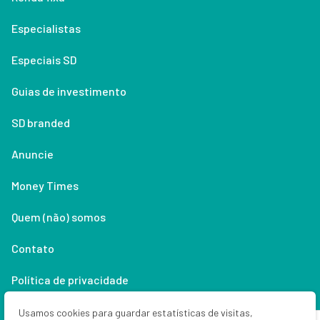
Especialistas
Especiais SD
Guias de investimento
SD branded
Anuncie
Money Times
Quem (não) somos
Contato
Política de privacidade
Lifestyle
Usamos cookies para guardar estatísticas de visitas,