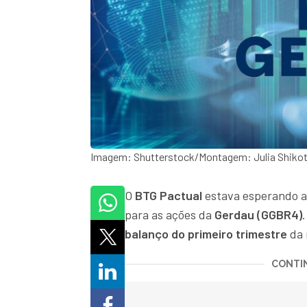
Imagem: Shutterstock/Montagem: Julia Shiko
O
BTG Pactual
estava esperando a
para as ações da
Gerdau (GGBR4)
balanço do primeiro trimestre
da 
CONTIN