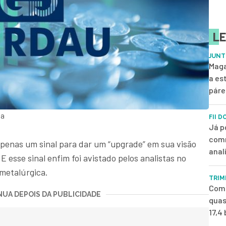
LE
JUNT
Maga
a es
páre
ta
FII D
Já p
comm
penas um sinal para dar um “upgrade” em sua visão
anal
. E esse sinal enfim foi avistado pelos analistas no
metalúrgica.
TRIM
Com 
UA DEPOIS DA PUBLICIDADE
quas
17,4