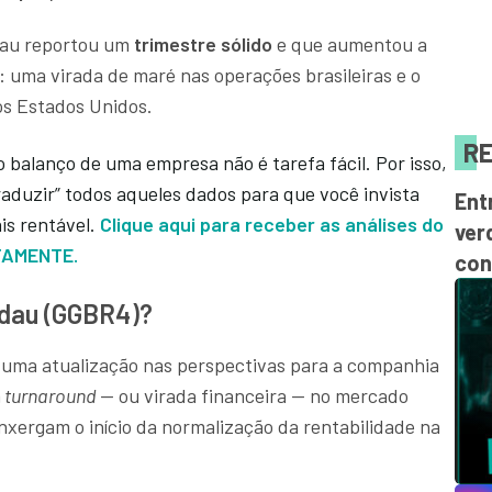
dau reportou um
trimestre sólido
e que aumentou a
: uma virada de maré nas operações brasileiras e o
os Estados Unidos.
RE
 balanço de uma empresa não é tarefa fácil. Por isso,
raduzir” todos aqueles dados para que você invista
Ent
is rentável.
Clique aqui para receber as análises do
ver
TAMENTE.
con
rdau (GGBR4)?
 uma atualização nas perspectivas para a companhia
m
turnaround
— ou virada financeira — no mercado
enxergam o início da normalização da rentabilidade na