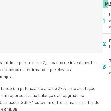
MA
Ú
1
q
P
2
H
T
 última quinta-feira (2), o banco de investimentos
3
t
os números e confirmando que elevou a
compra
.
ntando um potencial de alta de 27% ante à cotação
da em repercussão ao balanço e ao upgrade na
, as ações GGBR4 estavam entre as maiores altas do
 R$ 19,68
.