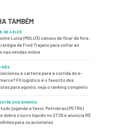
IA TAMBÉM
E-SE A ELES
zine Luiza (MGLU3) cansou de ficar de fora:
tratégia de Fred Trajano para voltar ao
o nas vendas online
O MÊS
osicionou a carteira para a corrida do e-
erce? FII logístico é o favorito dos
istas para agosto; veja o ranking completo
ESTRE DOS SONHOS
tudo jogando a favor, Petrobras (PETR4)
e dobra o lucro líquido no 2T26 e anuncia R$
 bilhões para os acionistas