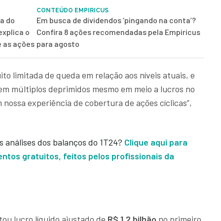
CONTEÚDO EMPIRICUS
pa do
Em busca de dividendos ‘pingando na conta’?
explica o
Confira 8 ações recomendadas pela Empiricus
e as ações
para agosto
to limitada de queda em relação aos níveis atuais, e
em múltiplos deprimidos mesmo em meio a lucros no
 nossa experiência de cobertura de ações cíclicas”,
s análises dos balanços do 1T24?
Clique aqui para
ntos gratuitos, feitos pelos profissionais da
ou lucro líquido ajustado de
R$ 1,2 bilhão
no primeiro