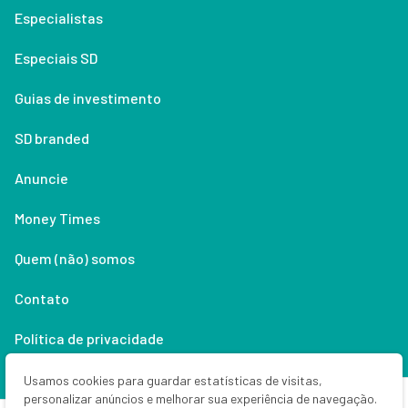
Especialistas
Especiais SD
Guias de investimento
SD branded
Anuncie
Money Times
Quem (não) somos
Contato
Política de privacidade
Lifestyle
Usamos cookies para guardar estatísticas de visitas,
personalizar anúncios e melhorar sua experiência de navegação.