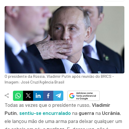
O presidente da Rússia, Vladimir Putin após reunião do BRICS -
Imagem: José Cruz/Agência Brasil
Todas as vezes que o presidente russo,
Vladimir
Putin
,
sentiu-se encurralado
na
guerra
na
Ucrânia
,
ele lançou mão de uma arma para deixar qualquer um
de cabelo em pé: a
nuclear
. E, dessa vez, não é