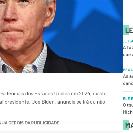
LE
JETS
A fa
que 
PEQU
As a
dand
esidenciais dos Estados Unidos em 2024, existe
ELE 
l presidente, Joe Biden, anuncie se irá ou não
O ts
.
Mich
UA DEPOIS DA PUBLICIDADE
MA