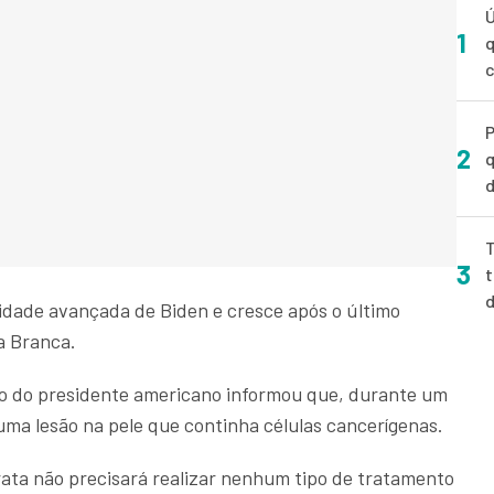
Ú
1
q
P
2
q
d
T
3
t
 idade avançada de Biden e cresce após o último
sa Branca.
ico do presidente americano informou que, durante um
uma lesão na pele que continha células cancerígenas.
ata não precisará realizar nenhum tipo de tratamento