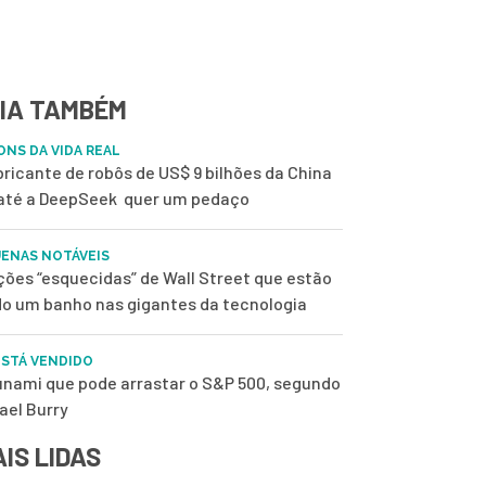
IA TAMBÉM
ONS DA VIDA REAL
bricante de robôs de US$ 9 bilhões da China
até a DeepSeek quer um pedaço
ENAS NOTÁVEIS
ções “esquecidas” de Wall Street que estão
o um banho nas gigantes da tecnologia
ESTÁ VENDIDO
unami que pode arrastar o S&P 500, segundo
ael Burry
IS LIDAS