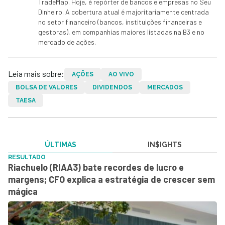
TradeMap. Hoje, é repórter de bancos e empresas no Seu
Dinheiro. A cobertura atual é majoritariamente centrada
no setor financeiro (bancos, instituições financeiras e
gestoras), em companhias maiores listadas na B3 e no
mercado de ações.
Leia mais sobre:
AÇÕES
AO VIVO
BOLSA DE VALORES
DIVIDENDOS
MERCADOS
TAESA
ÚLTIMAS
IN$IGHTS
RESULTADO
Riachuelo (RIAA3) bate recordes de lucro e
margens; CFO explica a estratégia de crescer sem
mágica