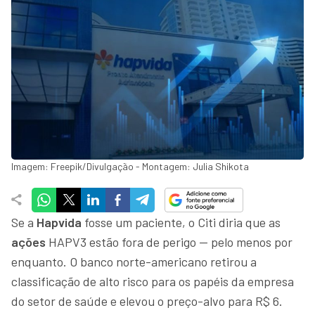
Imagem: Freepik/Divulgação - Montagem: Julia Shikota
Se a
Hapvida
fosse um paciente, o Citi diria que as
ações
HAPV3 estão fora de perigo — pelo menos por
enquanto. O banco norte-americano retirou a
classificação de alto risco para os papéis da empresa
do setor de saúde e elevou o preço-alvo para R$ 6.