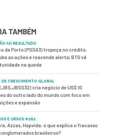
IA TAMBÉM
ÃO AO RESULTADO
o da Porto (PSSA3) tropeça no crédito,
uba as ações e reacende alerta; BTG vê
tunidade na queda
 DE CRESCIMENTO GLOBAL
(JBS,JBSS32) cria negócio de US$ 10
ões do outro lado do mundo com foco em
sições e expansão
OS E URSOS #282
ra, Azzas, Hapvida: o que explica o fracasso
conglomerados brasileiros?