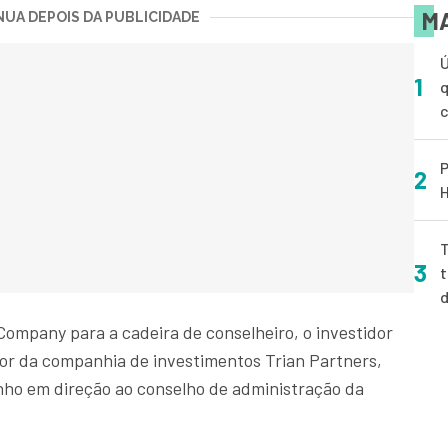
MA
UA DEPOIS DA PUBLICIDADE
Ú
1
q
P
2
H
T
3
t
Company para a cadeira de conselheiro, o investidor
dor da companhia de investimentos Trian Partners,
nho em direção ao conselho de administração da