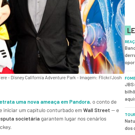
LE
REAÇ
Banc
derr
opor
iere - Disney California Adventure Park - Imagem: Flickr/Josh
FOME
JBS 
bilh
aqui
retrata uma nova ameaça em Pandora
, o conto de
e iniciar um capítulo conturbado em
Wall Street
— e
TOUR
sputa societária
garantem lugar nos cenários
Natu
ickey.
dos 