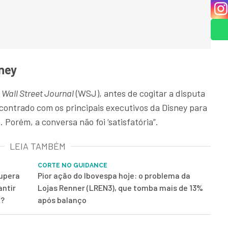
sney
 Wall Street Journal
(WSJ), antes de cogitar a disputa
encontrado com os principais executivos da Disney para
. Porém, a conversa não foi ‘satisfatória”.
LEIA TAMBÉM
CORTE NO GUIDANCE
supera
Pior ação do Ibovespa hoje: o problema da
antir
Lojas Renner (LREN3), que tomba mais de 13%
ê?
após balanço