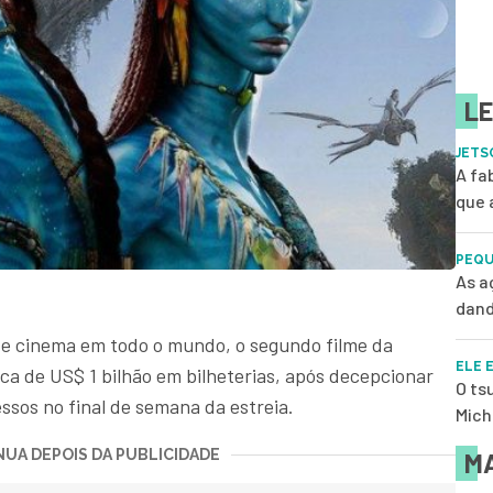
LE
JETS
A fa
que 
PEQU
As a
dand
 de cinema em todo o mundo, o segundo filme da
ELE 
a de US$ 1 bilhão em bilheterias, após decepcionar
O ts
ssos no final de semana da estreia.
Mich
UA DEPOIS DA PUBLICIDADE
MA