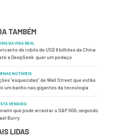
IA TAMBÉM
ONS DA VIDA REAL
bricante de robôs de US$ 9 bilhões da China
até a DeepSeek quer um pedaço
ENAS NOTÁVEIS
ções “esquecidas” de Wall Street que estão
o um banho nas gigantes da tecnologia
ESTÁ VENDIDO
unami que pode arrastar o S&P 500, segundo
ael Burry
IS LIDAS