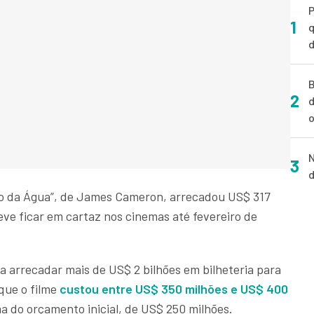
P
1
q
d
B
2
d
o
N
3
d
o da Água”, de James Cameron, arrecadou US$ 317
ve ficar em cartaz nos cinemas até fevereiro de
 arrecadar mais de US$ 2 bilhões em bilheteria para
rque o filme
custou entre US$ 350 milhões e US$ 400
 do orçamento inicial, de US$ 250 milhões.