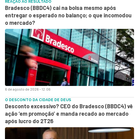
REAÇÃO AO RESULTADO
Bradesco (BBDC4) cai na bolsa mesmo após
entregar o esperado no balanço; o que incomodou
o mercado?
6 de agosto de 2026 - 12:06
O DESCONTO DA CIDADE DE DEUS
Desconto excessivo? CEO do Bradesco (BBDC4) vê
ação ‘em promoção’ e manda recado ao mercado
após lucro do 2T26