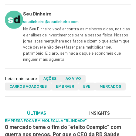
Seu Dinheiro
seudinheiro@seudinheiro.com
No Seu Dinheiro você encontra as melhores dicas, notícias
e análises de investimentos para a pessoa física. Nossos
jornalistas mergulham nos fatos e dizem o que acham que
você deve (e não deve) fazer para multiplicar seu
patrimônio. E claro, sem nada daquele economês que
ninguém mais aguenta.
Leia mais sobre:
AÇÕES
AO VIVO
CARROS VOADORES
EMBRAER
EVE
MERCADOS
ÚLTIMAS
IN$IGHTS
EMPRESA FOCA EM MOLÉCULA "BLINDADA"
O mercado teme o fim do “efeito Ozempic” com
guerra nos preços. Por que o CEO da RD Saúde