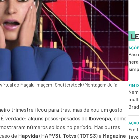
LE
AÇÕE
Pão 
hera
simp
 virtual do Magalu Imagem: Shutterstock/Montagem Julia
FIM 
Nem 
mult
Brad
eiro trimestre ficou para trás, mas deixou um gosto
. É verdade: alguns pesos-pesados do
Ibovespa
, como
AÇÃO
 mostraram números sólidos no período. Mas outras
Em t
caso de
Hapvida (HAPV3)
,
Totvs (TOTS3)
e
Magazine
favo