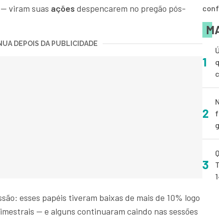
s — viram suas
ações
despencarem no pregão pós-
conf
MA
UA DEPOIS DA PUBLICIDADE
Ú
1
q
N
2
f
g
Q
3
T
ssão: esses papéis tiveram baixas de mais de 10% logo
rimestrais — e alguns continuaram caindo nas sessões