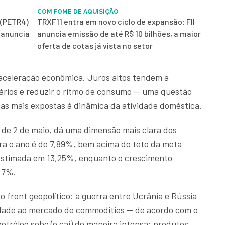
COM FOME DE AQUISIÇÃO
 (PETR4)
TRXF11 entra em novo ciclo de expansão: FII
e anuncia
anuncia emissão de até R$ 10 bilhões, a maior
oferta de cotas já vista no setor
aceleração econômica. Juros altos tendem a
ários e reduzir o ritmo de consumo — uma questão
as mais expostas à dinâmica da atividade doméstica.
, de 2 de maio, dá uma dimensão mais clara dos
ara o ano é de 7,89%, bem acima do teto da meta
é estimada em 13,25%, enquanto o crescimento
,7%.
o front geopolítico: a guerra entre Ucrânia e Rússia
idade ao mercado de commodities — de acordo com o
 petróleo sobe (e cai) de maneira intensa; produtos