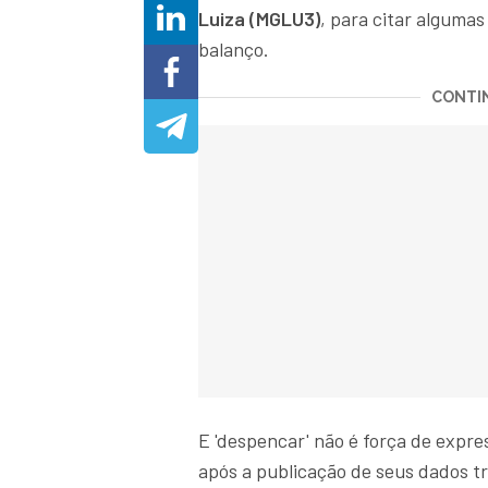
Luiza (MGLU3)
, para citar alguma
balanço.
CONTIN
E 'despencar' não é força de expre
após a publicação de seus dados t