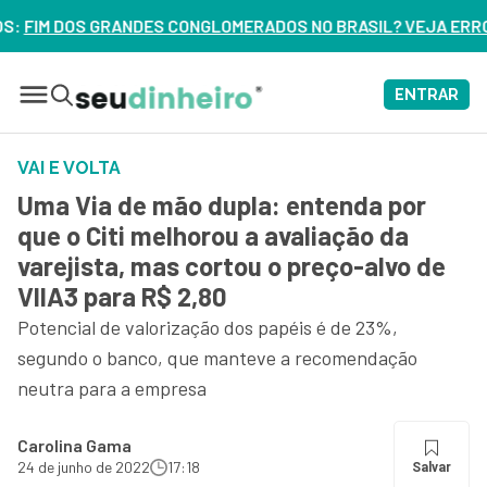
OMERADOS NO BRASIL? VEJA ERROS DE 3 DELES – ASSISTA AG
ENTRAR
VAI E VOLTA
Uma Via de mão dupla: entenda por
que o Citi melhorou a avaliação da
varejista, mas cortou o preço-alvo de
VIIA3 para R$ 2,80
Potencial de valorização dos papéis é de 23%,
segundo o banco, que manteve a recomendação
neutra para a empresa
Carolina Gama
24 de junho de 2022
17:18
Salvar