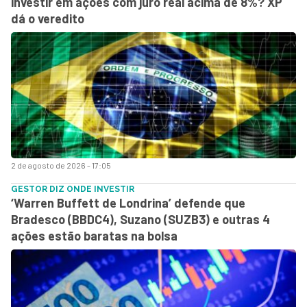
investir em ações com juro real acima de 8%? XP
dá o veredito
2 de agosto de 2026 - 17:05
GESTOR DIZ ONDE INVESTIR
‘Warren Buffett de Londrina’ defende que
Bradesco (BBDC4), Suzano (SUZB3) e outras 4
ações estão baratas na bolsa