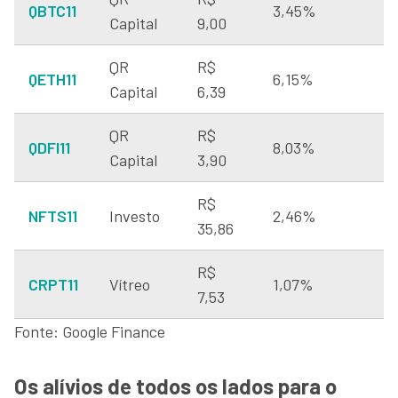
QBTC11
3,45%
Capital
9,00
QR
R$
QETH11
6,15%
Capital
6,39
QR
R$
QDFI11
8,03%
Capital
3,90
R$
NFTS11
Investo
2,46%
35,86
R$
CRPT11
Vítreo
1,07%
7,53
Fonte: Google Finance
Os alívios de todos os lados para o