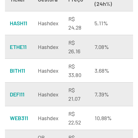
(24h%)
R$
HASH11
Hashdex
5,11%
24,28
R$
ETHE11
Hashdex
7,08%
26,16
R$
BITH11
Hashdex
3,68%
33,80
R$
DEFI11
Hashdex
7,39%
21,07
R$
WEB311
Hashdex
10,88%
22,52
QR
R$