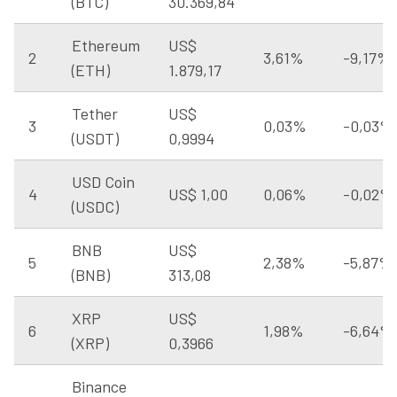
(BTC)
30.369,84
Ethereum
US$
2
3,61%
-9,17%
(ETH)
1.879,17
Tether
US$
3
0,03%
-0,03%
(USDT)
0,9994
USD Coin
4
US$ 1,00
0,06%
-0,02%
(USDC)
BNB
US$
5
2,38%
-5,87%
(BNB)
313,08
XRP
US$
6
1,98%
-6,64%
(XRP)
0,3966
Binance