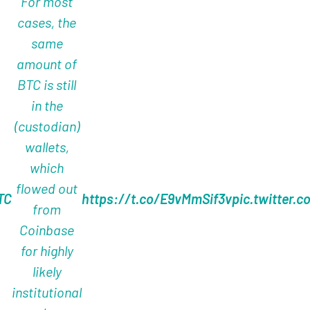
For most
cases, the
same
amount of
BTC is still
in the
(custodian)
wallets,
which
flowed out
TC
https://t.co/E9vMmSif3v
pic.twitter.
from
Coinbase
for highly
likely
institutional