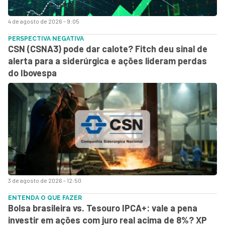
4 de agosto de 2026 - 9:05
PERSPECTIVA NEGATIVA
CSN (CSNA3) pode dar calote? Fitch deu sinal de
alerta para a siderúrgica e ações lideram perdas
do Ibovespa
3 de agosto de 2026 - 12:50
ENTENDA O QUE FAZER
Bolsa brasileira vs. Tesouro IPCA+: vale a pena
investir em ações com juro real acima de 8%? XP