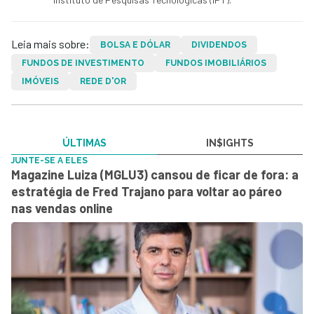
Leia mais sobre:
BOLSA E DÓLAR
DIVIDENDOS
FUNDOS DE INVESTIMENTO
FUNDOS IMOBILIÁRIOS
IMÓVEIS
REDE D'OR
ÚLTIMAS
IN$IGHTS
JUNTE-SE A ELES
Magazine Luiza (MGLU3) cansou de ficar de fora: a
estratégia de Fred Trajano para voltar ao páreo
nas vendas online