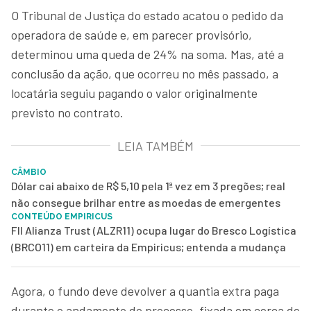
O Tribunal de Justiça do estado acatou o pedido da
operadora de saúde e, em parecer provisório,
determinou uma queda de 24% na soma. Mas, até a
conclusão da ação, que ocorreu no mês passado, a
locatária seguiu pagando o valor originalmente
previsto no contrato.
LEIA TAMBÉM
CÂMBIO
Dólar cai abaixo de R$ 5,10 pela 1ª vez em 3 pregões; real
não consegue brilhar entre as moedas de emergentes
CONTEÚDO EMPIRICUS
FII Alianza Trust (ALZR11) ocupa lugar do Bresco Logística
(BRCO11) em carteira da Empiricus; entenda a mudança
Agora, o fundo deve devolver a quantia extra paga
durante o andamento do processo, fixada em cerca de