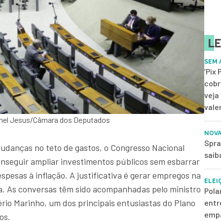
LE
SEM 
‘Pix
cobr
veja
vale
ichel Jesus/Câmara dos Deputados
NOVA
Spra
udanças no teto de gastos, o Congresso Nacional
saib
conseguir ampliar investimentos públicos sem esbarrar
spesas à inflação. A justificativa é gerar empregos na
ELEI
. As conversas têm sido acompanhadas pelo ministro
Pola
rio Marinho, um dos principais entusiastas do Plano
entr
empa
os.