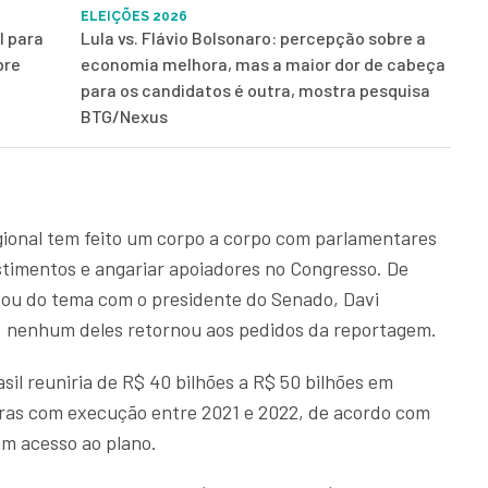
ELEIÇÕES 2026
l para
Lula vs. Flávio Bolsonaro: percepção sobre a
bre
economia melhora, mas a maior dor de cabeça
para os candidatos é outra, mostra pesquisa
BTG/Nexus
ional tem feito um corpo a corpo com parlamentares
stimentos e angariar apoiadores no Congresso. De
atou do tema com o presidente do Senado, Davi
 nenhum deles retornou aos pedidos da reportagem.
sil reuniria de R$ 40 bilhões a R$ 50 bilhões em
bras com execução entre 2021 e 2022, de acordo com
am acesso ao plano.