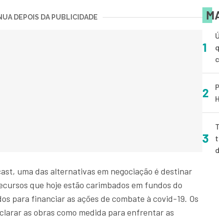
MA
UA DEPOIS DA PUBLICIDADE
Ú
1
q
P
2
H
T
3
t
st, uma das alternativas em negociação é destinar
recursos que hoje estão carimbados em fundos do
os para financiar as ações de combate à covid-19. Os
arar as obras como medida para enfrentar as