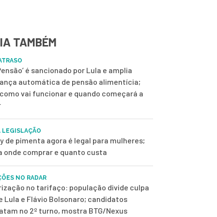
IA TAMBÉM
ATRASO
 Pensão’ é sancionado por Lula e amplia
ança automática de pensão alimentícia;
 como vai funcionar e quando começará a
r
 LEGISLAÇÃO
y de pimenta agora é legal para mulheres;
a onde comprar e quanto custa
ÇÕES NO RADAR
rização no tarifaço: população divide culpa
e Lula e Flávio Bolsonaro; candidatos
tam no 2º turno, mostra BTG/Nexus