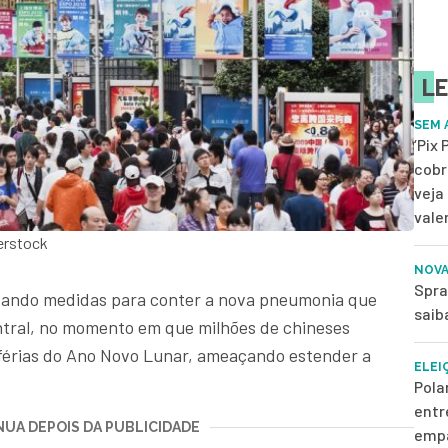
LE
SEM 
‘Pix
cobr
veja
vale
erstock
NOVA
Spra
otando medidas para conter a nova pneumonia que
saib
entral, no momento em que milhões de chineses
 férias do Ano Novo Lunar, ameaçando estender a
ELEI
Pola
entr
UA DEPOIS DA PUBLICIDADE
empa