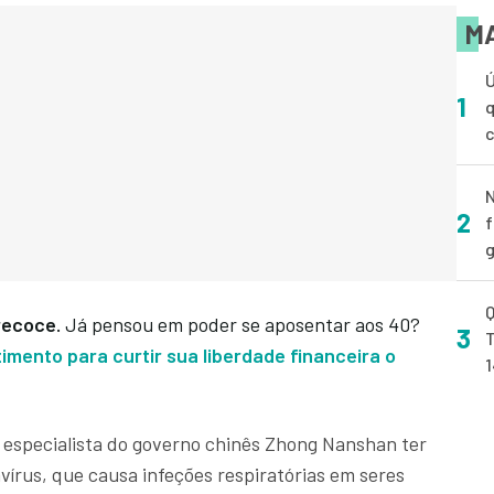
MA
Ú
1
q
N
2
f
g
Q
precoce.
Já pensou em poder se aposentar aos 40?
3
T
imento para curtir sua liberdade financeira o
 especialista do governo chinês Zhong Nanshan ter
vírus, que causa infeções respiratórias em seres