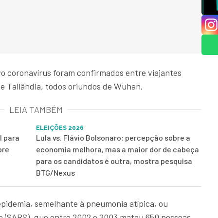
vo coronavírus foram confirmados entre viajantes
 e Tailândia, todos oriundos de Wuhan.
LEIA TAMBÉM
ELEIÇÕES 2026
l para
Lula vs. Flávio Bolsonaro: percepção sobre a
bre
economia melhora, mas a maior dor de cabeça
para os candidatos é outra, mostra pesquisa
BTG/Nexus
pidemia, semelhante à pneumonia atípica, ou
e (SARS), que entre 2002 e 2003 matou 650 pessoas