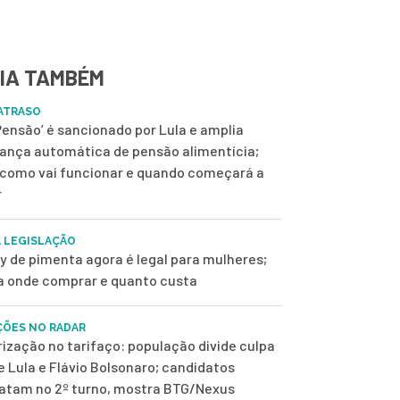
IA TAMBÉM
ATRASO
 Pensão’ é sancionado por Lula e amplia
ança automática de pensão alimentícia;
 como vai funcionar e quando começará a
r
 LEGISLAÇÃO
y de pimenta agora é legal para mulheres;
a onde comprar e quanto custa
ÇÕES NO RADAR
rização no tarifaço: população divide culpa
e Lula e Flávio Bolsonaro; candidatos
tam no 2º turno, mostra BTG/Nexus