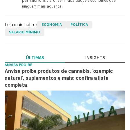
patrimônio. E claro, sem nada daquele economês que
ninguém mais aguenta.
Leia mais sobre:
ECONOMIA
POLÍTICA
SALÁRIO MÍNIMO
ÚLTIMAS
IN$IGHTS
ANVISA PROIBE
Anvisa proíbe produtos de cannabis, ‘ozempic
natural’, suplementos e mais; confira a lista
completa