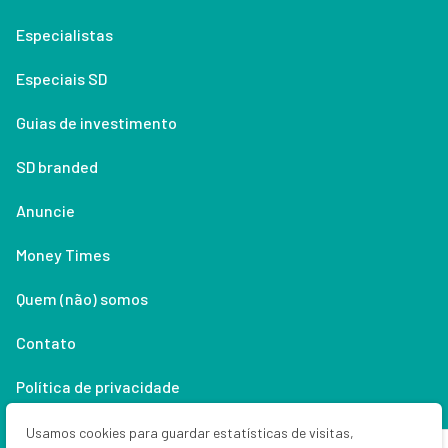
Especialistas
Especiais SD
Guias de investimento
SD branded
Anuncie
Money Times
Quem (não) somos
Contato
Política de privacidade
Lifestyle
Usamos cookies para guardar estatísticas de visitas,