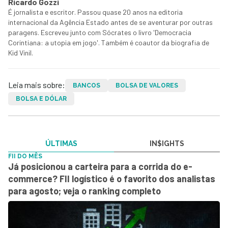
Ricardo Gozzi
É jornalista e escritor. Passou quase 20 anos na editoria
internacional da Agência Estado antes de se aventurar por outras
paragens. Escreveu junto com Sócrates o livro 'Democracia
Corintiana: a utopia em jogo'. Também é coautor da biografia de
Kid Vinil.
Leia mais sobre:
BANCOS
BOLSA DE VALORES
BOLSA E DÓLAR
ÚLTIMAS
IN$IGHTS
FII DO MÊS
Já posicionou a carteira para a corrida do e-
commerce? FII logístico é o favorito dos analistas
para agosto; veja o ranking completo