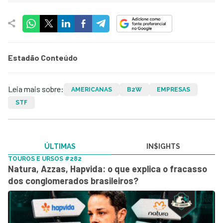
Estadão Conteúdo
Leia mais sobre:
AMERICANAS
B2W
EMPRESAS
STF
ÚLTIMAS
IN$IGHTS
TOUROS E URSOS #282
Natura, Azzas, Hapvida: o que explica o fracasso
dos conglomerados brasileiros?