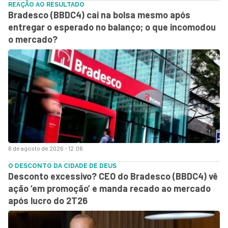
REAÇÃO AO RESULTADO
Bradesco (BBDC4) cai na bolsa mesmo após
entregar o esperado no balanço; o que incomodou
o mercado?
6 de agosto de 2026 - 12:06
O DESCONTO DA CIDADE DE DEUS
Desconto excessivo? CEO do Bradesco (BBDC4) vê
ação ‘em promoção’ e manda recado ao mercado
após lucro do 2T26